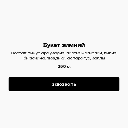
Букет зимний
Состав: пинус араукария, листья магнолии, лилия,
бирючина, гвоздики, аспарагус, каллы
250
р.
заказать