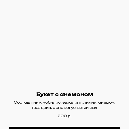
Букет с анемоном
Состав: пину, нобилис, эвкалипт, лилия, анемон,
гвоздики, аспарагус, ветки ивы
200
р.