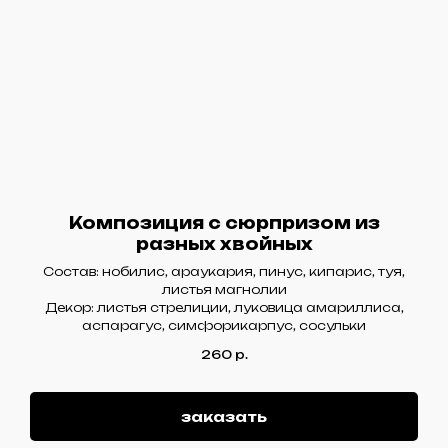
Композиция с сюрпризом из
разных хвойных
Состав: нобилис, араукария, пинус, кипарис, туя,
листья магнолии
Декор: листья стрелиции, луковица амариллиса,
аспарагус, симфорикарпус, сосульки
260
р.
заказать