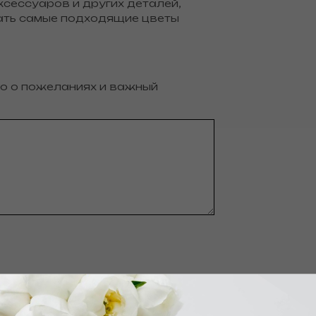
аксессуаров и других деталей,
рать самые подходящие цветы
о о пожеланиях и важный