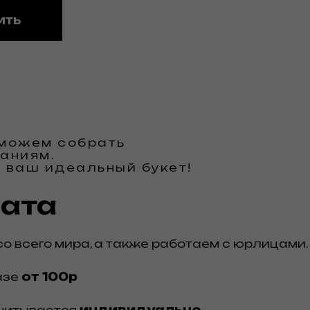
ить
 можем собрать
аниям.
 ваш идеальный букет!
лата
о всего мира, а также работаем с юрлицами.
азе
от 100р